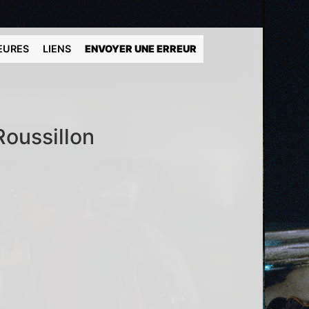
EURES
LIENS
ENVOYER UNE ERREUR
Roussillon