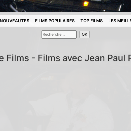
NOUVEAUTES
FILMS POPULAIRES
TOP FILMS
LES MEILL
e Films - Films avec Jean Paul 