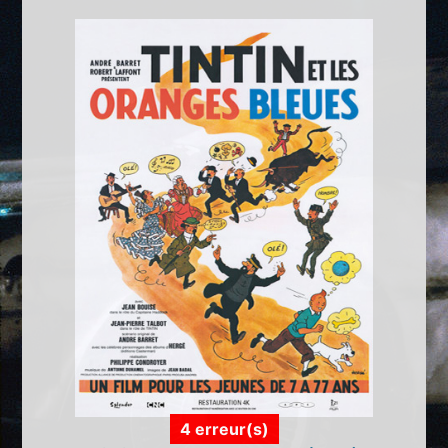
4 erreur(s)