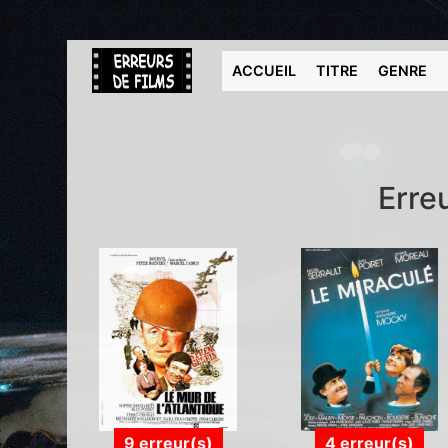
ACCUEIL
TITRE
GENRE
Erre
9 erreur(s)
4 erreur(s)