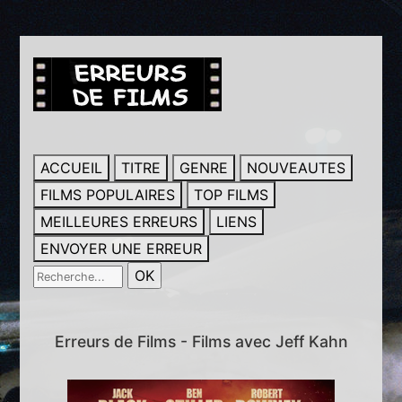
ACCUEIL
TITRE
GENRE
NOUVEAUTES
FILMS POPULAIRES
TOP FILMS
MEILLEURES ERREURS
LIENS
ENVOYER UNE ERREUR
Erreurs de Films - Films avec Jeff Kahn