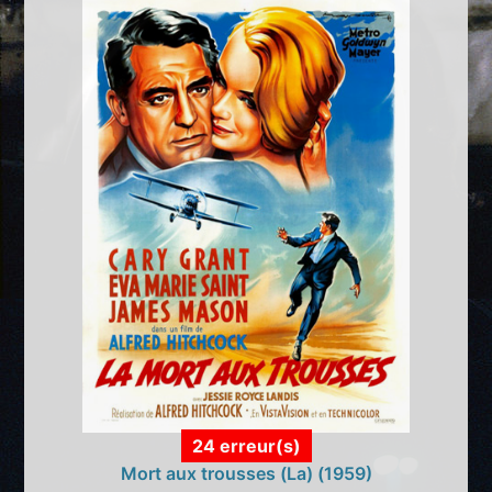
24 erreur(s)
Mort aux trousses (La) (1959)