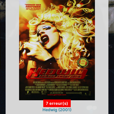
7 erreur(s)
Hedwig (2001)