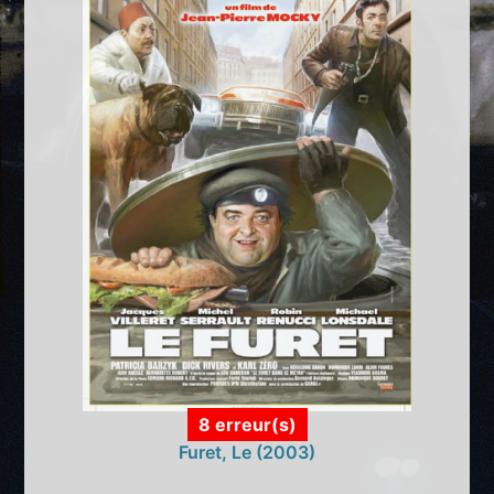
8 erreur(s)
Furet, Le (2003)