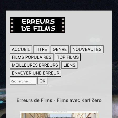
ACCUEIL
TITRE
GENRE
NOUVEAUTES
FILMS POPULAIRES
TOP FILMS
MEILLEURES ERREURS
LIENS
ENVOYER UNE ERREUR
Erreurs de Films - Films avec Karl Zero