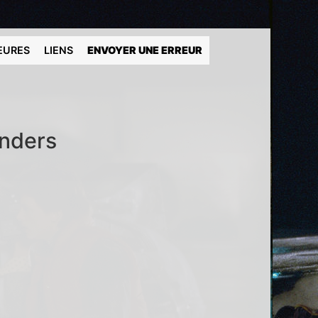
EURES
LIENS
ENVOYER UNE ERREUR
Anders