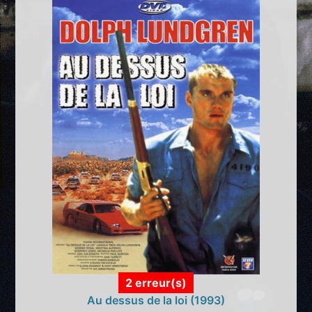
2 erreur(s)
Au dessus de la loi (1993)