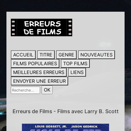
ACCUEIL
TITRE
GENRE
NOUVEAUTES
FILMS POPULAIRES
TOP FILMS
MEILLEURES ERREURS
LIENS
ENVOYER UNE ERREUR
Erreurs de Films - Films avec Larry B. Scott