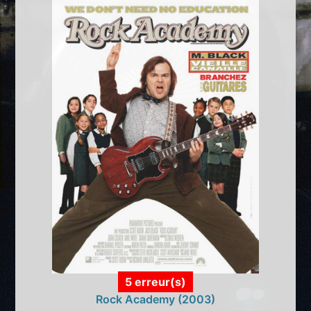
5 erreur(s)
Rock Academy (2003)