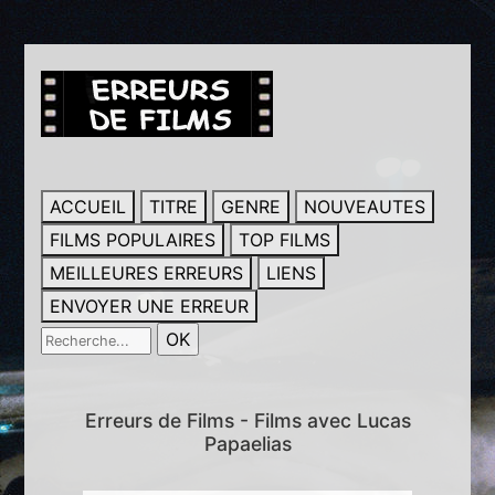
ACCUEIL
TITRE
GENRE
NOUVEAUTES
FILMS POPULAIRES
TOP FILMS
MEILLEURES ERREURS
LIENS
ENVOYER UNE ERREUR
Erreurs de Films - Films avec Lucas
Papaelias