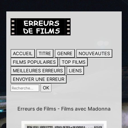
ACCUEIL
TITRE
GENRE
NOUVEAUTES
FILMS POPULAIRES
TOP FILMS
MEILLEURES ERREURS
LIENS
ENVOYER UNE ERREUR
Erreurs de Films - Films avec Madonna