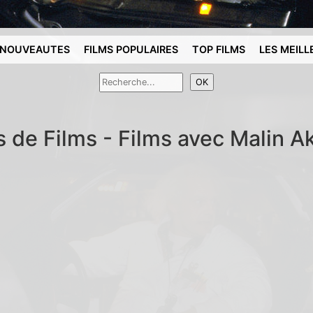
NOUVEAUTES
FILMS POPULAIRES
TOP FILMS
LES MEILL
s de Films - Films avec Malin 