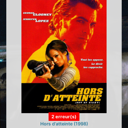
2 erreur(s)
Hors d'atteinte (1998)