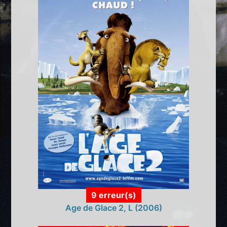
9 erreur(s)
Age de Glace 2, L (2006)