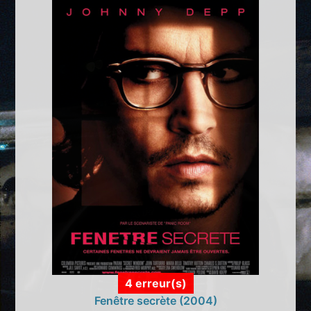
4 erreur(s)
Fenêtre secrète (2004)