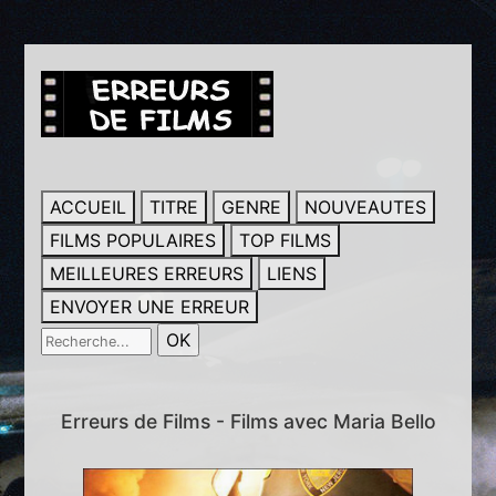
ACCUEIL
TITRE
GENRE
NOUVEAUTES
FILMS POPULAIRES
TOP FILMS
MEILLEURES ERREURS
LIENS
ENVOYER UNE ERREUR
Erreurs de Films - Films avec Maria Bello