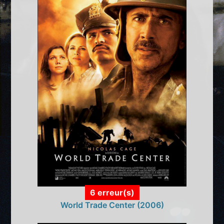
6 erreur(s)
World Trade Center (2006)