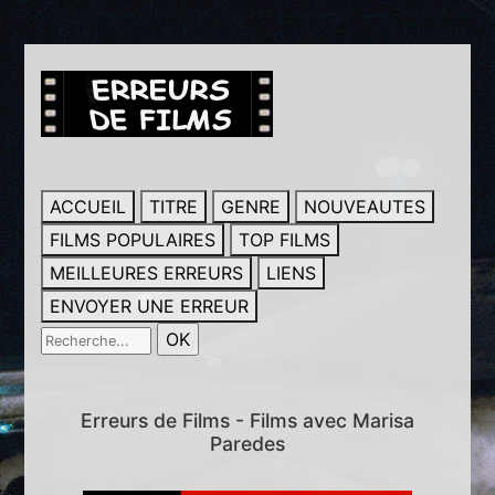
ACCUEIL
TITRE
GENRE
NOUVEAUTES
FILMS POPULAIRES
TOP FILMS
MEILLEURES ERREURS
LIENS
ENVOYER UNE ERREUR
Erreurs de Films - Films avec Marisa
Paredes