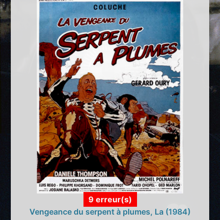
9 erreur(s)
Vengeance du serpent à plumes, La (1984)