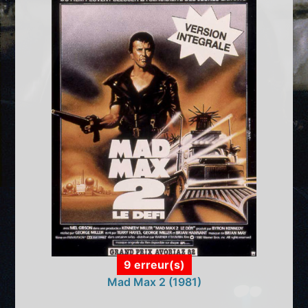
9 erreur(s)
Mad Max 2 (1981)