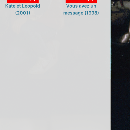
Kate et Leopold
Vous avez un
(2001)
message (1998)