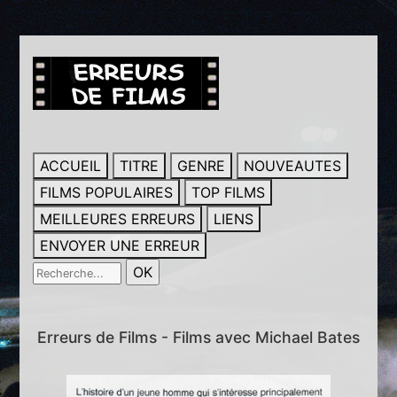
ACCUEIL
TITRE
GENRE
NOUVEAUTES
FILMS POPULAIRES
TOP FILMS
MEILLEURES ERREURS
LIENS
ENVOYER UNE ERREUR
Erreurs de Films - Films avec Michael Bates