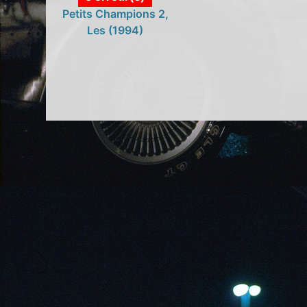
Petits Champions 2,
Les (1994)