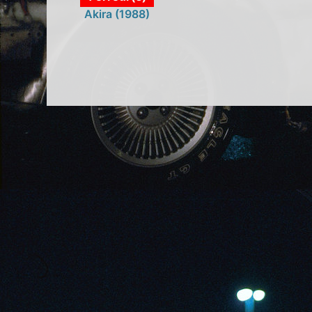
Akira (1988)