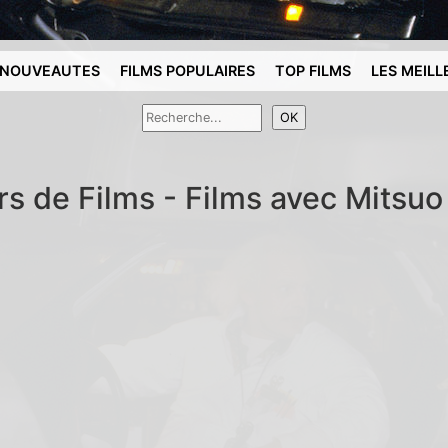
NOUVEAUTES
FILMS POPULAIRES
TOP FILMS
LES MEILL
rs de Films - Films avec Mitsuo