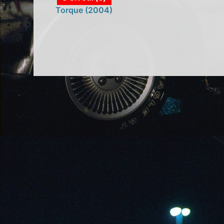
Torque (2004)