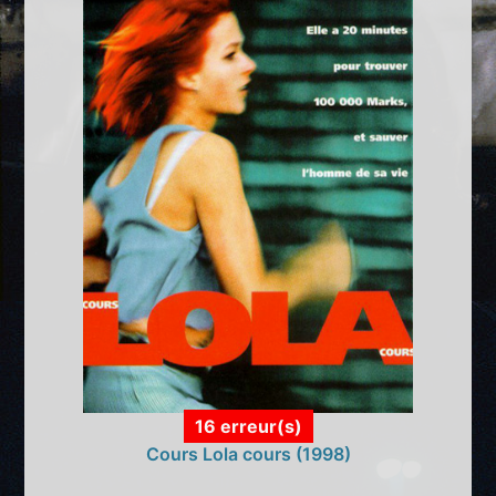
16 erreur(s)
Cours Lola cours (1998)