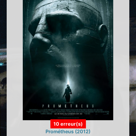
10 erreur(s)
Prométheus (2012)