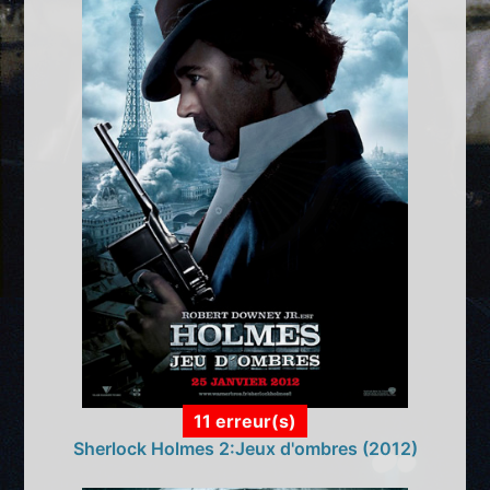
11 erreur(s)
Sherlock Holmes 2:Jeux d'ombres (2012)