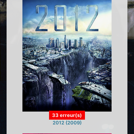
33 erreur(s)
2012 (2009)