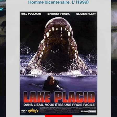
Homme bicentenaire, L' (1999)