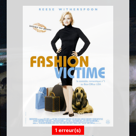
1 erreur(s)