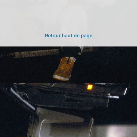
Retour haut de page