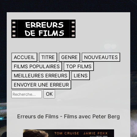
ACCUEIL
TITRE
GENRE
NOUVEAUTES
FILMS POPULAIRES
TOP FILMS
MEILLEURES ERREURS
LIENS
ENVOYER UNE ERREUR
Erreurs de Films - Films avec Peter Berg