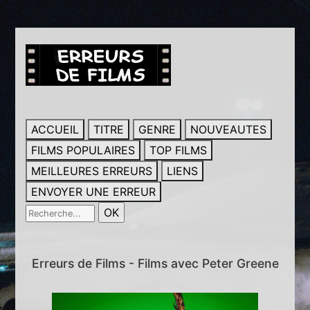
ACCUEIL
TITRE
GENRE
NOUVEAUTES
FILMS POPULAIRES
TOP FILMS
MEILLEURES ERREURS
LIENS
ENVOYER UNE ERREUR
Erreurs de Films - Films avec Peter Greene