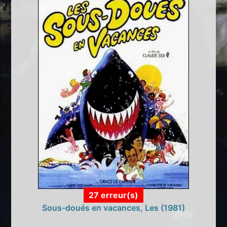
27 erreur(s)
Sous-doués en vacances, Les (1981)