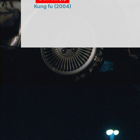
Kung fu (2004)