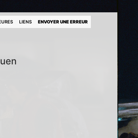
EURES
LIENS
ENVOYER UNE ERREUR
Yuen