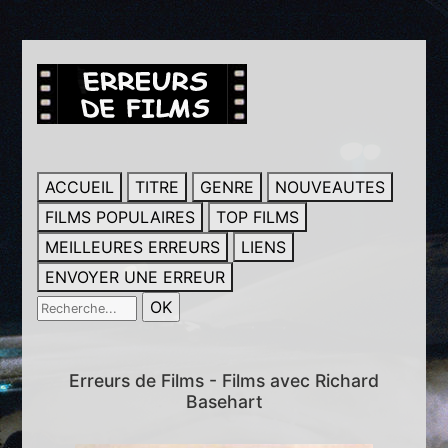
ACCUEIL
TITRE
GENRE
NOUVEAUTES
FILMS POPULAIRES
TOP FILMS
MEILLEURES ERREURS
LIENS
ENVOYER UNE ERREUR
Erreurs de Films - Films avec Richard
Basehart