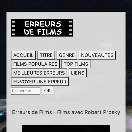
ACCUEIL
TITRE
GENRE
NOUVEAUTES
FILMS POPULAIRES
TOP FILMS
MEILLEURES ERREURS
LIENS
ENVOYER UNE ERREUR
Erreurs de Films - Films avec Robert Prosky