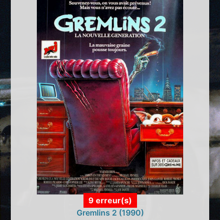
9 erreur(s)
Gremlins 2 (1990)