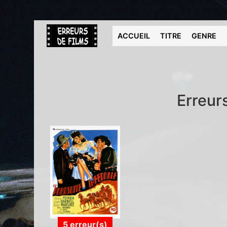
ACCUEIL
TITRE
GENRE
Erreur
5 erreur(s)