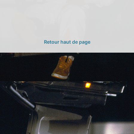
Retour haut de page