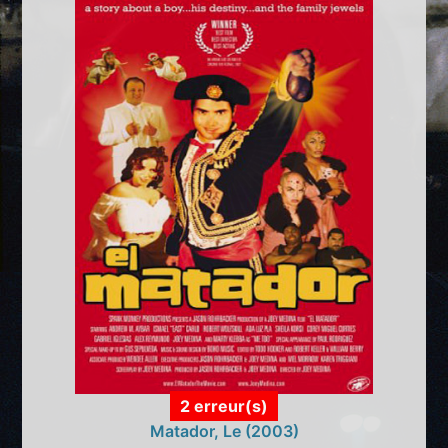
2 erreur(s)
Matador, Le (2003)