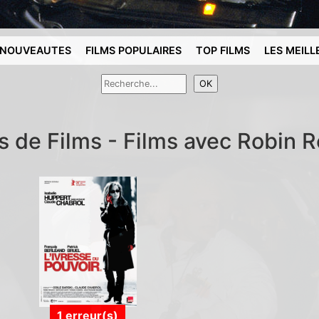
NOUVEAUTES
FILMS POPULAIRES
TOP FILMS
LES MEILL
s de Films - Films avec Robin 
1 erreur(s)