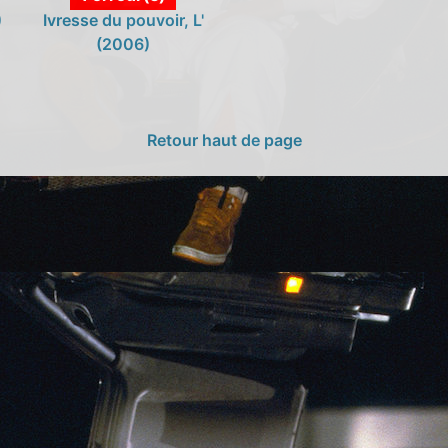
)
Ivresse du pouvoir, L'
(2006)
Retour haut de page