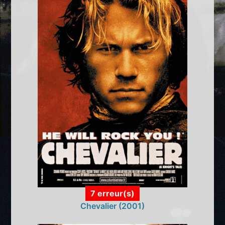
7 erreur(s)
Chevalier (2001)