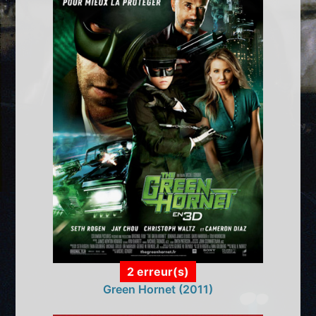
2 erreur(s)
Green Hornet (2011)