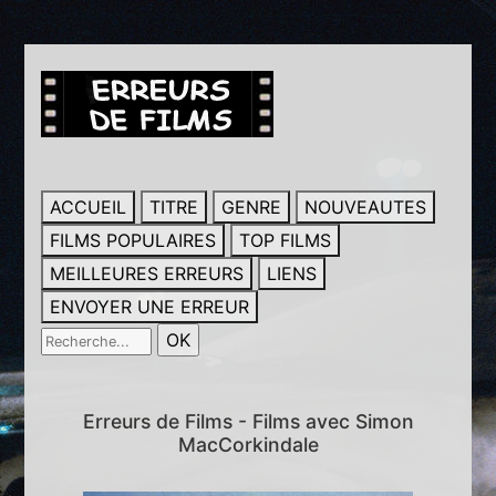
ACCUEIL
TITRE
GENRE
NOUVEAUTES
FILMS POPULAIRES
TOP FILMS
MEILLEURES ERREURS
LIENS
ENVOYER UNE ERREUR
Erreurs de Films - Films avec Simon
MacCorkindale