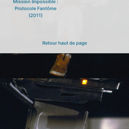
Mission Impossible :
Protocole Fantôme
(2011)
Retour haut de page