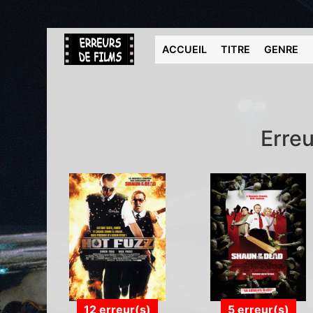
ACCUEIL
TITRE
GENRE
Erreu
12 erreur(s)
5 erreur(s)