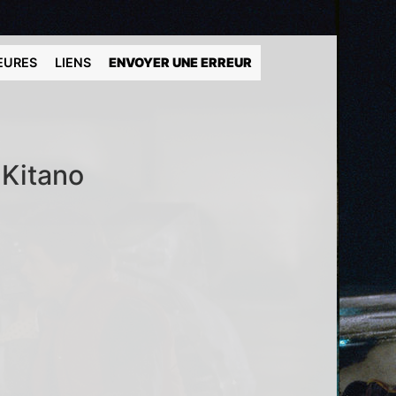
EURES
LIENS
ENVOYER UNE ERREUR
 Kitano