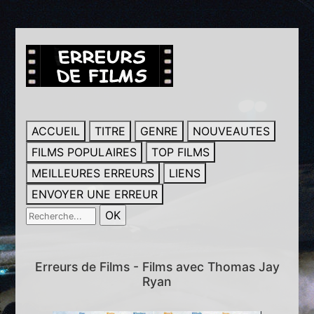
ACCUEIL
TITRE
GENRE
NOUVEAUTES
FILMS POPULAIRES
TOP FILMS
MEILLEURES ERREURS
LIENS
ENVOYER UNE ERREUR
Erreurs de Films - Films avec Thomas Jay
Ryan