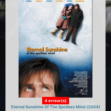
4 erreur(s)
Eternal Sunshine Of The Spotless Mind (2004)