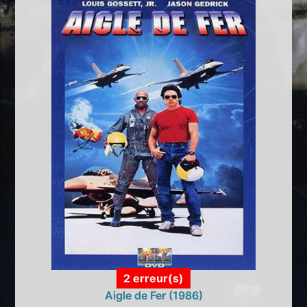
2 erreur(s)
Aigle de Fer (1986)