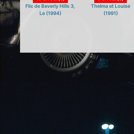
Flic de Beverly Hills 3,
Thelma et Louise
Le (1994)
(1991)