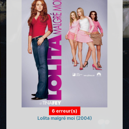
6 erreur(s)
Lolita malgré moi (2004)