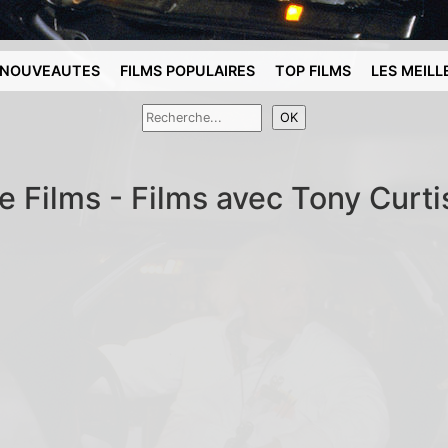
NOUVEAUTES
FILMS POPULAIRES
TOP FILMS
LES MEILL
e Films - Films avec Tony Curti