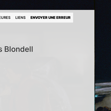
EURES
LIENS
ENVOYER UNE ERREUR
s Blondell