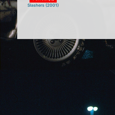
Slashers (2001)