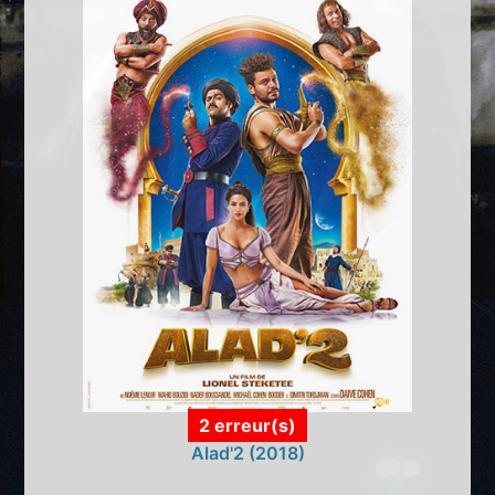
2 erreur(s)
Alad'2 (2018)