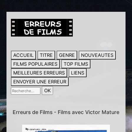
ACCUEIL
TITRE
GENRE
NOUVEAUTES
FILMS POPULAIRES
TOP FILMS
MEILLEURES ERREURS
LIENS
ENVOYER UNE ERREUR
Erreurs de Films - Films avec Victor Mature