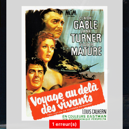
1 erreur(s)