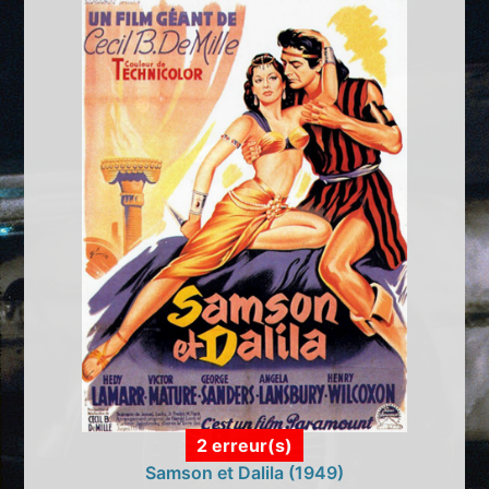
2 erreur(s)
Samson et Dalila (1949)