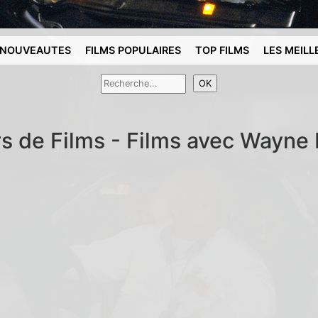
NOUVEAUTES
FILMS POPULAIRES
TOP FILMS
LES MEILL
rs de Films - Films avec Wayne 